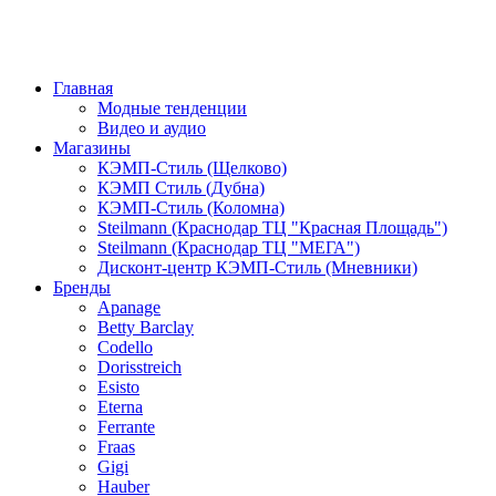
Главная
Модные тенденции
Видео и аудио
Магазины
КЭМП-Стиль (Щелково)
КЭМП Стиль (Дубна)
КЭМП-Стиль (Коломна)
Steilmann (Краснодар ТЦ "Красная Площадь")
Steilmann (Краснодар ТЦ "МЕГА")
Дисконт-центр КЭМП-Стиль (Мневники)
Бренды
Apanage
Betty Barclay
Codello
Dorisstreich
Esisto
Eterna
Ferrante
Fraas
Gigi
Hauber