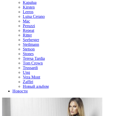
Kapalua
Kirsten
Lerros
Luisa Cerano
Mac
Peruzzi
Repeat
Ritter
Seeberger
Steilmann
Stetson
Stones
Teresa Tardia
Tom Crown
Trussardi
Unq
Vera Mont
Zaffiri
Новый альбом
Новости