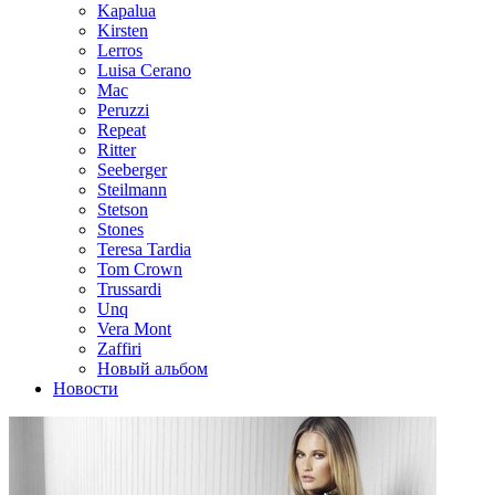
Kapalua
Kirsten
Lerros
Luisa Cerano
Mac
Peruzzi
Repeat
Ritter
Seeberger
Steilmann
Stetson
Stones
Teresa Tardia
Tom Crown
Trussardi
Unq
Vera Mont
Zaffiri
Новый альбом
Новости