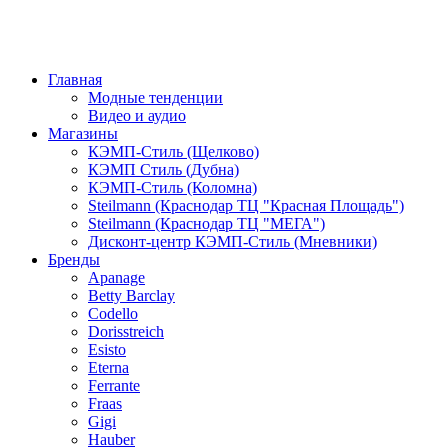
Главная
Модные тенденции
Видео и аудио
Магазины
КЭМП-Стиль (Щелково)
КЭМП Стиль (Дубна)
КЭМП-Стиль (Коломна)
Steilmann (Краснодар ТЦ "Красная Площадь")
Steilmann (Краснодар ТЦ "МЕГА")
Дисконт-центр КЭМП-Стиль (Мневники)
Бренды
Apanage
Betty Barclay
Codello
Dorisstreich
Esisto
Eterna
Ferrante
Fraas
Gigi
Hauber