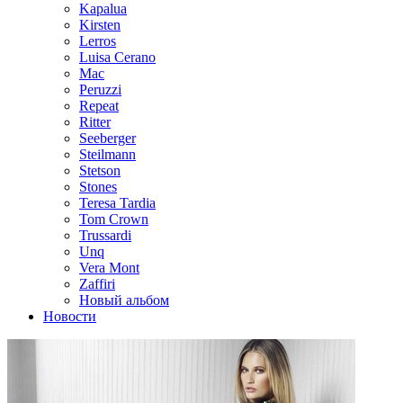
Kapalua
Kirsten
Lerros
Luisa Cerano
Mac
Peruzzi
Repeat
Ritter
Seeberger
Steilmann
Stetson
Stones
Teresa Tardia
Tom Crown
Trussardi
Unq
Vera Mont
Zaffiri
Новый альбом
Новости