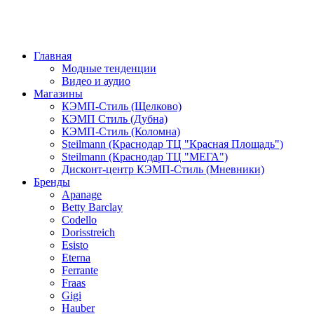
Главная
Модные тенденции
Видео и аудио
Магазины
КЭМП-Стиль (Щелково)
КЭМП Стиль (Дубна)
КЭМП-Стиль (Коломна)
Steilmann (Краснодар ТЦ "Красная Площадь")
Steilmann (Краснодар ТЦ "МЕГА")
Дисконт-центр КЭМП-Стиль (Мневники)
Бренды
Apanage
Betty Barclay
Codello
Dorisstreich
Esisto
Eterna
Ferrante
Fraas
Gigi
Hauber