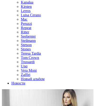
Kapalua
Kirsten
Lerros
Luisa Cerano
Mac
Peruzzi
Repeat
Ritter
Seeberger
Steilmann
Stetson
Stones
Teresa Tardia
Tom Crown
Trussardi
Unq
Vera Mont
Zaffiri
Новый альбом
Новости