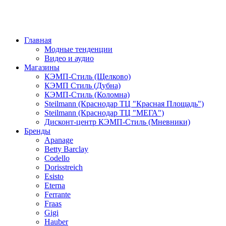
Главная
Модные тенденции
Видео и аудио
Магазины
КЭМП-Стиль (Щелково)
КЭМП Стиль (Дубна)
КЭМП-Стиль (Коломна)
Steilmann (Краснодар ТЦ "Красная Площадь")
Steilmann (Краснодар ТЦ "МЕГА")
Дисконт-центр КЭМП-Стиль (Мневники)
Бренды
Apanage
Betty Barclay
Codello
Dorisstreich
Esisto
Eterna
Ferrante
Fraas
Gigi
Hauber