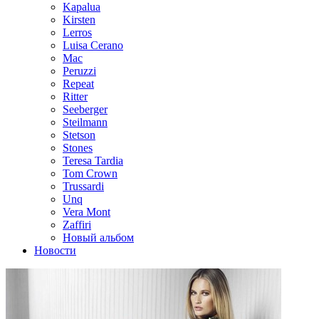
Kapalua
Kirsten
Lerros
Luisa Cerano
Mac
Peruzzi
Repeat
Ritter
Seeberger
Steilmann
Stetson
Stones
Teresa Tardia
Tom Crown
Trussardi
Unq
Vera Mont
Zaffiri
Новый альбом
Новости