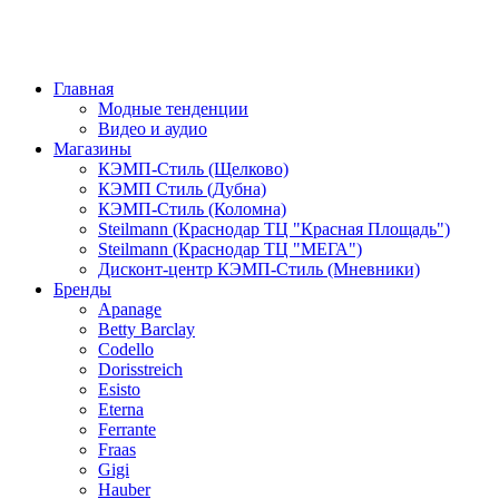
Главная
Модные тенденции
Видео и аудио
Магазины
КЭМП-Стиль (Щелково)
КЭМП Стиль (Дубна)
КЭМП-Стиль (Коломна)
Steilmann (Краснодар ТЦ "Красная Площадь")
Steilmann (Краснодар ТЦ "МЕГА")
Дисконт-центр КЭМП-Стиль (Мневники)
Бренды
Apanage
Betty Barclay
Codello
Dorisstreich
Esisto
Eterna
Ferrante
Fraas
Gigi
Hauber