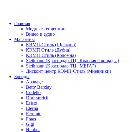
Главная
Модные тенденции
Видео и аудио
Магазины
КЭМП-Стиль (Щелково)
КЭМП Стиль (Дубна)
КЭМП-Стиль (Коломна)
Steilmann (Краснодар ТЦ "Красная Площадь")
Steilmann (Краснодар ТЦ "МЕГА")
Дисконт-центр КЭМП-Стиль (Мневники)
Бренды
Apanage
Betty Barclay
Codello
Dorisstreich
Esisto
Eterna
Ferrante
Fraas
Gigi
Hauber