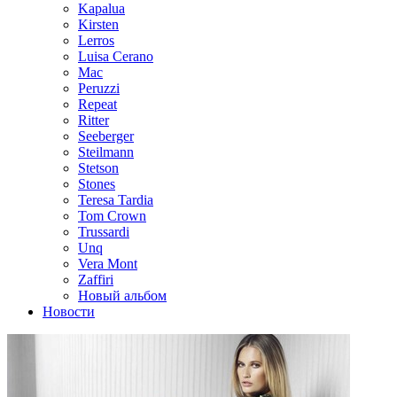
Kapalua
Kirsten
Lerros
Luisa Cerano
Mac
Peruzzi
Repeat
Ritter
Seeberger
Steilmann
Stetson
Stones
Teresa Tardia
Tom Crown
Trussardi
Unq
Vera Mont
Zaffiri
Новый альбом
Новости