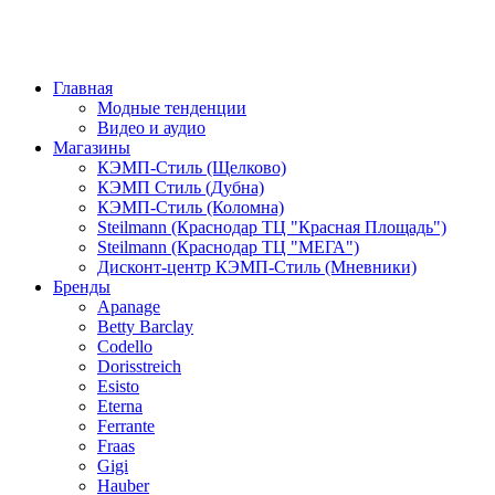
Главная
Модные тенденции
Видео и аудио
Магазины
КЭМП-Стиль (Щелково)
КЭМП Стиль (Дубна)
КЭМП-Стиль (Коломна)
Steilmann (Краснодар ТЦ "Красная Площадь")
Steilmann (Краснодар ТЦ "МЕГА")
Дисконт-центр КЭМП-Стиль (Мневники)
Бренды
Apanage
Betty Barclay
Codello
Dorisstreich
Esisto
Eterna
Ferrante
Fraas
Gigi
Hauber