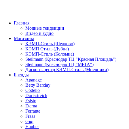
Главная
Модные тенденции
Видео и аудио
Магазины
КЭМП-Стиль (Щелково)
КЭМП Стиль (Дубна)
КЭМП-Стиль (Коломна)
Steilmann (Краснодар ТЦ "Красная Площадь")
Steilmann (Краснодар ТЦ "МЕГА")
Дисконт-центр КЭМП-Стиль (Мневники)
Бренды
Apanage
Betty Barclay
Codello
Dorisstreich
Esisto
Eterna
Ferrante
Fraas
Gigi
Hauber