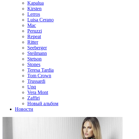
Kapalua
Kirsten
Lerros
Luisa Cerano
Mac
Peruzzi
Repeat
Ritter
Seeberger
Steilmann
Stetson
Stones
Teresa Tardia
Tom Crown
Trussardi
Unq
Vera Mont
Zaffiri
Новый альбом
Новости