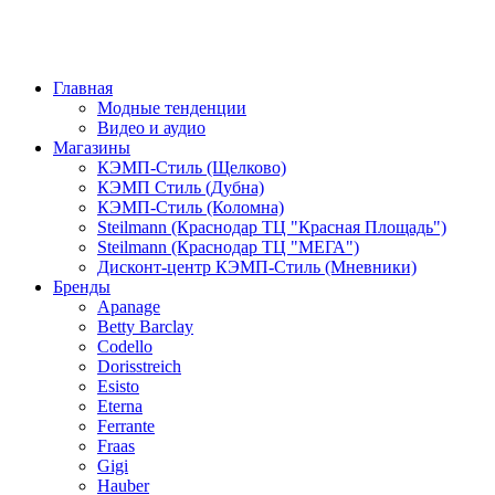
Главная
Модные тенденции
Видео и аудио
Магазины
КЭМП-Стиль (Щелково)
КЭМП Стиль (Дубна)
КЭМП-Стиль (Коломна)
Steilmann (Краснодар ТЦ "Красная Площадь")
Steilmann (Краснодар ТЦ "МЕГА")
Дисконт-центр КЭМП-Стиль (Мневники)
Бренды
Apanage
Betty Barclay
Codello
Dorisstreich
Esisto
Eterna
Ferrante
Fraas
Gigi
Hauber