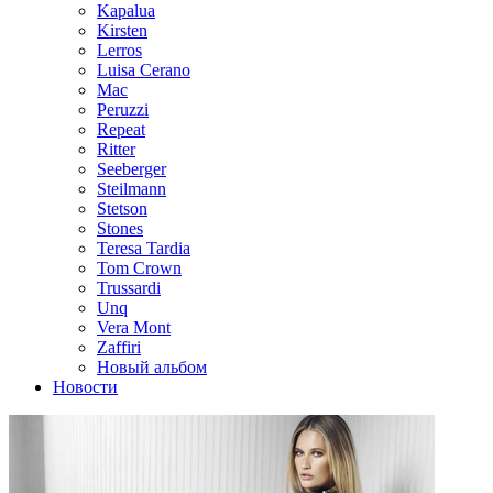
Kapalua
Kirsten
Lerros
Luisa Cerano
Mac
Peruzzi
Repeat
Ritter
Seeberger
Steilmann
Stetson
Stones
Teresa Tardia
Tom Crown
Trussardi
Unq
Vera Mont
Zaffiri
Новый альбом
Новости