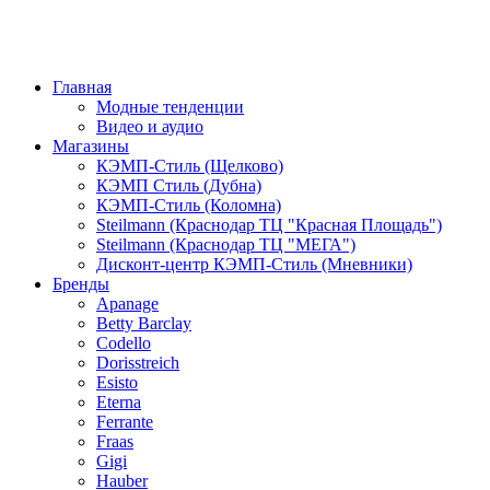
Главная
Модные тенденции
Видео и аудио
Магазины
КЭМП-Стиль (Щелково)
КЭМП Стиль (Дубна)
КЭМП-Стиль (Коломна)
Steilmann (Краснодар ТЦ "Красная Площадь")
Steilmann (Краснодар ТЦ "МЕГА")
Дисконт-центр КЭМП-Стиль (Мневники)
Бренды
Apanage
Betty Barclay
Codello
Dorisstreich
Esisto
Eterna
Ferrante
Fraas
Gigi
Hauber