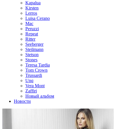
Kapalua
Kirsten
Lerros
Luisa Cerano
Mac
Peruzzi
Repeat
Ritter
Seeberger
Steilmann
Stetson
Stones
Teresa Tardia
Tom Crown
Trussardi
Unq
Vera Mont
Zaffiri
Новый альбом
Новости