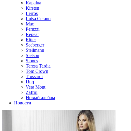
Kapalua
Kirsten
Lerros
Luisa Cerano
Mac
Peruzzi
Repeat
Ritter
Seeberger
Steilmann
Stetson
Stones
Teresa Tardia
Tom Crown
Trussardi
Unq
Vera Mont
Zaffiri
Новый альбом
Новости