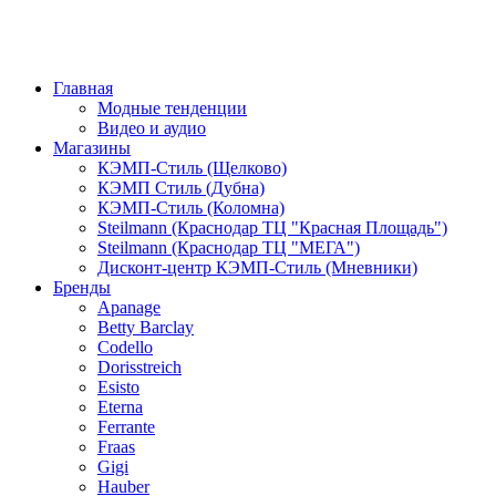
Главная
Модные тенденции
Видео и аудио
Магазины
КЭМП-Стиль (Щелково)
КЭМП Стиль (Дубна)
КЭМП-Стиль (Коломна)
Steilmann (Краснодар ТЦ "Красная Площадь")
Steilmann (Краснодар ТЦ "МЕГА")
Дисконт-центр КЭМП-Стиль (Мневники)
Бренды
Apanage
Betty Barclay
Codello
Dorisstreich
Esisto
Eterna
Ferrante
Fraas
Gigi
Hauber