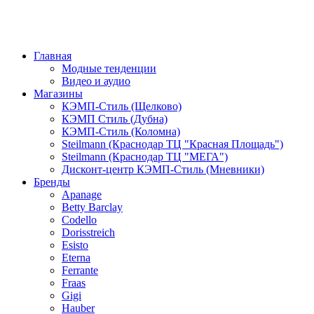
Главная
Модные тенденции
Видео и аудио
Магазины
КЭМП-Стиль (Щелково)
КЭМП Стиль (Дубна)
КЭМП-Стиль (Коломна)
Steilmann (Краснодар ТЦ "Красная Площадь")
Steilmann (Краснодар ТЦ "МЕГА")
Дисконт-центр КЭМП-Стиль (Мневники)
Бренды
Apanage
Betty Barclay
Codello
Dorisstreich
Esisto
Eterna
Ferrante
Fraas
Gigi
Hauber