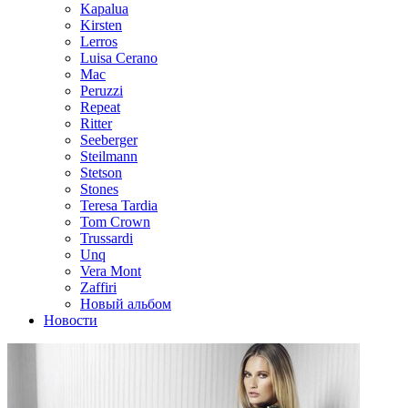
Kapalua
Kirsten
Lerros
Luisa Cerano
Mac
Peruzzi
Repeat
Ritter
Seeberger
Steilmann
Stetson
Stones
Teresa Tardia
Tom Crown
Trussardi
Unq
Vera Mont
Zaffiri
Новый альбом
Новости