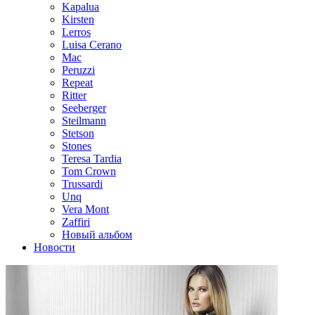
Kapalua
Kirsten
Lerros
Luisa Cerano
Mac
Peruzzi
Repeat
Ritter
Seeberger
Steilmann
Stetson
Stones
Teresa Tardia
Tom Crown
Trussardi
Unq
Vera Mont
Zaffiri
Новый альбом
Новости