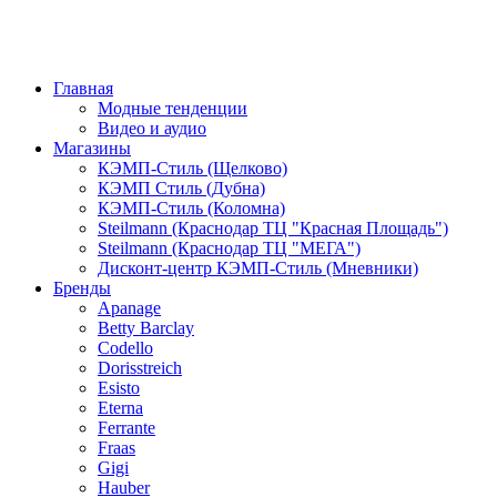
Главная
Модные тенденции
Видео и аудио
Магазины
КЭМП-Стиль (Щелково)
КЭМП Стиль (Дубна)
КЭМП-Стиль (Коломна)
Steilmann (Краснодар ТЦ "Красная Площадь")
Steilmann (Краснодар ТЦ "МЕГА")
Дисконт-центр КЭМП-Стиль (Мневники)
Бренды
Apanage
Betty Barclay
Codello
Dorisstreich
Esisto
Eterna
Ferrante
Fraas
Gigi
Hauber