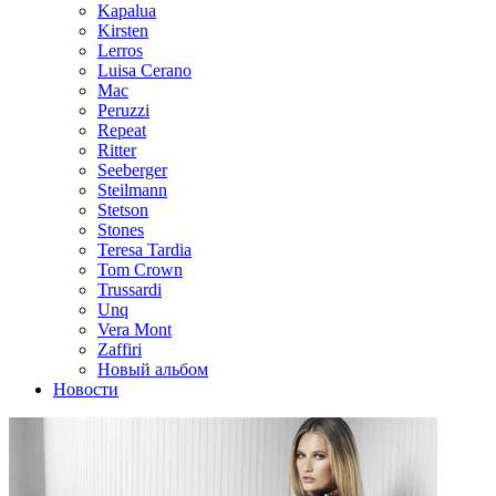
Kapalua
Kirsten
Lerros
Luisa Cerano
Mac
Peruzzi
Repeat
Ritter
Seeberger
Steilmann
Stetson
Stones
Teresa Tardia
Tom Crown
Trussardi
Unq
Vera Mont
Zaffiri
Новый альбом
Новости