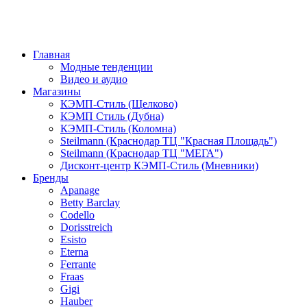
Главная
Модные тенденции
Видео и аудио
Магазины
КЭМП-Стиль (Щелково)
КЭМП Стиль (Дубна)
КЭМП-Стиль (Коломна)
Steilmann (Краснодар ТЦ "Красная Площадь")
Steilmann (Краснодар ТЦ "МЕГА")
Дисконт-центр КЭМП-Стиль (Мневники)
Бренды
Apanage
Betty Barclay
Codello
Dorisstreich
Esisto
Eterna
Ferrante
Fraas
Gigi
Hauber