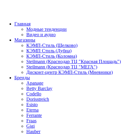
Главная
Модные тенденции
Видео и аудио
Магазины
КЭМП-Стиль (Щелково)
КЭМП Стиль (Дубна)
КЭМП-Стиль (Коломна)
Steilmann (Краснодар ТЦ "Красная Площадь")
Steilmann (Краснодар ТЦ "МЕГА")
Дисконт-центр КЭМП-Стиль (Мневники)
Бренды
Apanage
Betty Barclay
Codello
Dorisstreich
Esisto
Eterna
Ferrante
Fraas
Gigi
Hauber