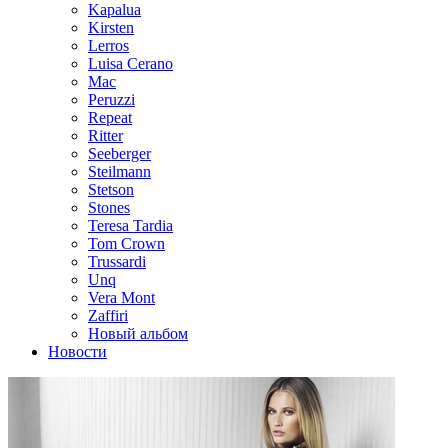
Kapalua
Kirsten
Lerros
Luisa Cerano
Mac
Peruzzi
Repeat
Ritter
Seeberger
Steilmann
Stetson
Stones
Teresa Tardia
Tom Crown
Trussardi
Unq
Vera Mont
Zaffiri
Новый альбом
Новости