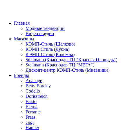
Главная
Модные тенденции
Видео и аудио
Магазины
КЭМП-Стиль (Щелково)
КЭМП Стиль (Дубна)
КЭМП-Стиль (Коломна)
Steilmann (Краснодар ТЦ "Красная Площадь")
Steilmann (Краснодар ТЦ "МЕГА")
Дисконт-центр КЭМП-Стиль (Мневники)
Бренды
Apanage
Betty Barclay
Codello
Dorisstreich
Esisto
Eterna
Ferrante
Fraas
Gigi
Hauber