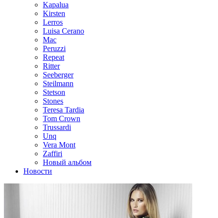
Kapalua
Kirsten
Lerros
Luisa Cerano
Mac
Peruzzi
Repeat
Ritter
Seeberger
Steilmann
Stetson
Stones
Teresa Tardia
Tom Crown
Trussardi
Unq
Vera Mont
Zaffiri
Новый альбом
Новости