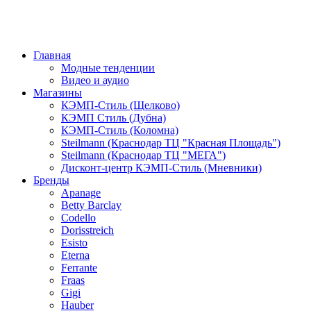
Главная
Модные тенденции
Видео и аудио
Магазины
КЭМП-Стиль (Щелково)
КЭМП Стиль (Дубна)
КЭМП-Стиль (Коломна)
Steilmann (Краснодар ТЦ "Красная Площадь")
Steilmann (Краснодар ТЦ "МЕГА")
Дисконт-центр КЭМП-Стиль (Мневники)
Бренды
Apanage
Betty Barclay
Codello
Dorisstreich
Esisto
Eterna
Ferrante
Fraas
Gigi
Hauber