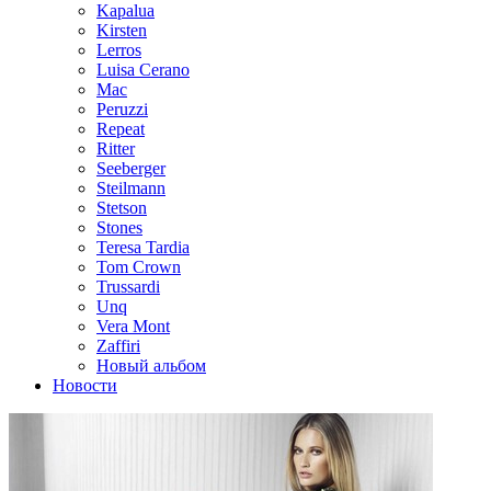
Kapalua
Kirsten
Lerros
Luisa Cerano
Mac
Peruzzi
Repeat
Ritter
Seeberger
Steilmann
Stetson
Stones
Teresa Tardia
Tom Crown
Trussardi
Unq
Vera Mont
Zaffiri
Новый альбом
Новости