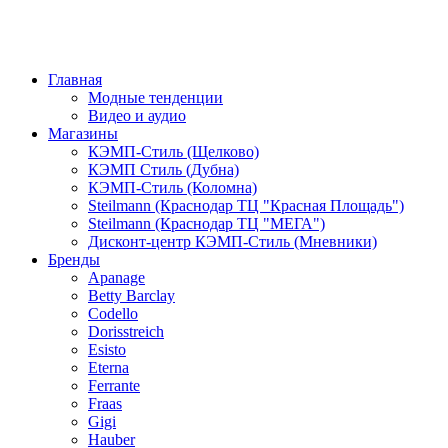
Главная
Модные тенденции
Видео и аудио
Магазины
КЭМП-Стиль (Щелково)
КЭМП Стиль (Дубна)
КЭМП-Стиль (Коломна)
Steilmann (Краснодар ТЦ "Красная Площадь")
Steilmann (Краснодар ТЦ "МЕГА")
Дисконт-центр КЭМП-Стиль (Мневники)
Бренды
Apanage
Betty Barclay
Codello
Dorisstreich
Esisto
Eterna
Ferrante
Fraas
Gigi
Hauber