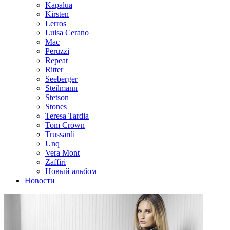
Kapalua
Kirsten
Lerros
Luisa Cerano
Mac
Peruzzi
Repeat
Ritter
Seeberger
Steilmann
Stetson
Stones
Teresa Tardia
Tom Crown
Trussardi
Unq
Vera Mont
Zaffiri
Новый альбом
Новости