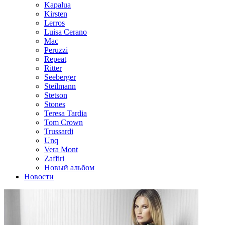
Kapalua
Kirsten
Lerros
Luisa Cerano
Mac
Peruzzi
Repeat
Ritter
Seeberger
Steilmann
Stetson
Stones
Teresa Tardia
Tom Crown
Trussardi
Unq
Vera Mont
Zaffiri
Новый альбом
Новости