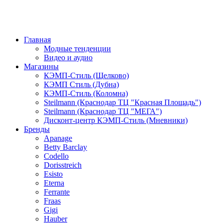
Главная
Модные тенденции
Видео и аудио
Магазины
КЭМП-Стиль (Щелково)
КЭМП Стиль (Дубна)
КЭМП-Стиль (Коломна)
Steilmann (Краснодар ТЦ "Красная Площадь")
Steilmann (Краснодар ТЦ "МЕГА")
Дисконт-центр КЭМП-Стиль (Мневники)
Бренды
Apanage
Betty Barclay
Codello
Dorisstreich
Esisto
Eterna
Ferrante
Fraas
Gigi
Hauber