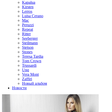
Kapalua
Kirsten
Lerros
Luisa Cerano
Mac
Peruzzi
Repeat
Ritter
Seeberger
Steilmann
Stetson
Stones
Teresa Tardia
Tom Crown
Trussardi
Unq
Vera Mont
Zaffiri
Новый альбом
Новости