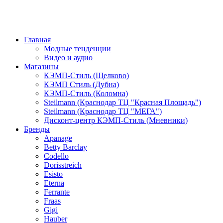
Главная
Модные тенденции
Видео и аудио
Магазины
КЭМП-Стиль (Щелково)
КЭМП Стиль (Дубна)
КЭМП-Стиль (Коломна)
Steilmann (Краснодар ТЦ "Красная Площадь")
Steilmann (Краснодар ТЦ "МЕГА")
Дисконт-центр КЭМП-Стиль (Мневники)
Бренды
Apanage
Betty Barclay
Codello
Dorisstreich
Esisto
Eterna
Ferrante
Fraas
Gigi
Hauber