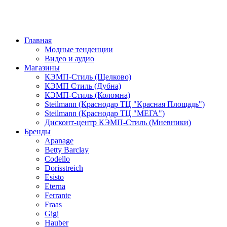
Главная
Модные тенденции
Видео и аудио
Магазины
КЭМП-Стиль (Щелково)
КЭМП Стиль (Дубна)
КЭМП-Стиль (Коломна)
Steilmann (Краснодар ТЦ "Красная Площадь")
Steilmann (Краснодар ТЦ "МЕГА")
Дисконт-центр КЭМП-Стиль (Мневники)
Бренды
Apanage
Betty Barclay
Codello
Dorisstreich
Esisto
Eterna
Ferrante
Fraas
Gigi
Hauber