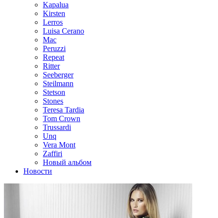
Kapalua
Kirsten
Lerros
Luisa Cerano
Mac
Peruzzi
Repeat
Ritter
Seeberger
Steilmann
Stetson
Stones
Teresa Tardia
Tom Crown
Trussardi
Unq
Vera Mont
Zaffiri
Новый альбом
Новости