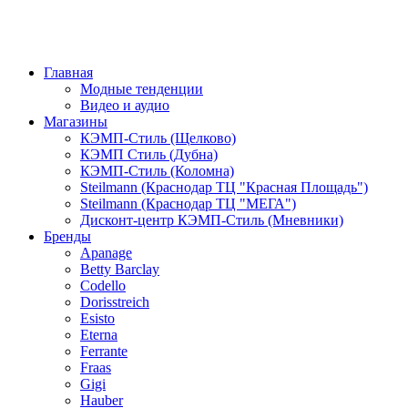
Главная
Модные тенденции
Видео и аудио
Магазины
КЭМП-Стиль (Щелково)
КЭМП Стиль (Дубна)
КЭМП-Стиль (Коломна)
Steilmann (Краснодар ТЦ "Красная Площадь")
Steilmann (Краснодар ТЦ "МЕГА")
Дисконт-центр КЭМП-Стиль (Мневники)
Бренды
Apanage
Betty Barclay
Codello
Dorisstreich
Esisto
Eterna
Ferrante
Fraas
Gigi
Hauber