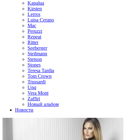
Kapalua
Kirsten
Lerros
Luisa Cerano
Mac
Peruzzi
Repeat
Ritter
Seeberger
Steilmann
Stetson
Stones
Teresa Tardia
Tom Crown
Trussardi
Unq
Vera Mont
Zaffiri
Новый альбом
Новости