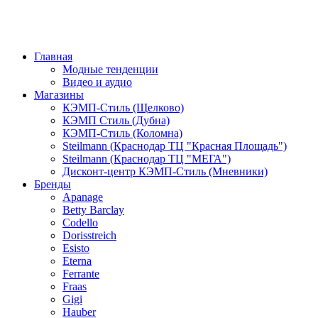
Главная
Модные тенденции
Видео и аудио
Магазины
КЭМП-Стиль (Щелково)
КЭМП Стиль (Дубна)
КЭМП-Стиль (Коломна)
Steilmann (Краснодар ТЦ "Красная Площадь")
Steilmann (Краснодар ТЦ "МЕГА")
Дисконт-центр КЭМП-Стиль (Мневники)
Бренды
Apanage
Betty Barclay
Codello
Dorisstreich
Esisto
Eterna
Ferrante
Fraas
Gigi
Hauber