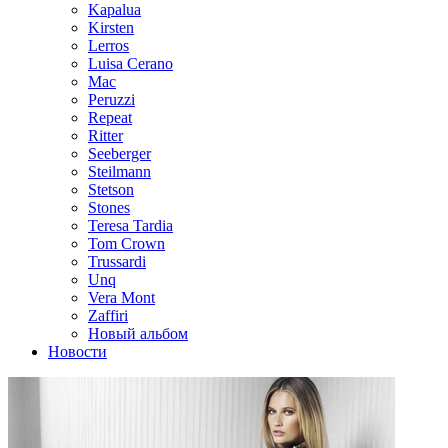
Kapalua
Kirsten
Lerros
Luisa Cerano
Mac
Peruzzi
Repeat
Ritter
Seeberger
Steilmann
Stetson
Stones
Teresa Tardia
Tom Crown
Trussardi
Unq
Vera Mont
Zaffiri
Новый альбом
Новости