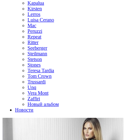
Kapalua
Kirsten
Lerros
Luisa Cerano
Mac
Peruzzi
Repeat
Ritter
Seeberger
Steilmann
Stetson
Stones
Teresa Tardia
Tom Crown
Trussardi
Unq
Vera Mont
Zaffiri
Новый альбом
Новости