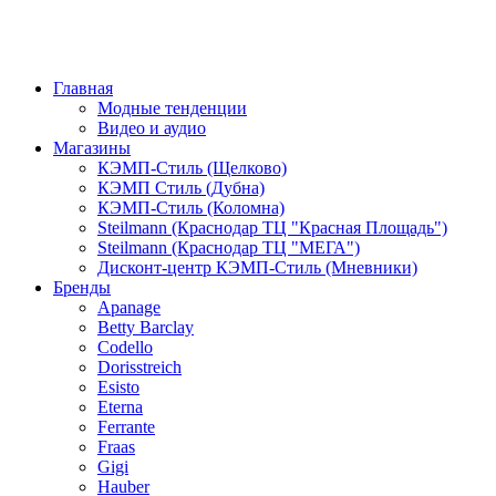
Главная
Модные тенденции
Видео и аудио
Магазины
КЭМП-Стиль (Щелково)
КЭМП Стиль (Дубна)
КЭМП-Стиль (Коломна)
Steilmann (Краснодар ТЦ "Красная Площадь")
Steilmann (Краснодар ТЦ "МЕГА")
Дисконт-центр КЭМП-Стиль (Мневники)
Бренды
Apanage
Betty Barclay
Codello
Dorisstreich
Esisto
Eterna
Ferrante
Fraas
Gigi
Hauber