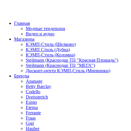
Главная
Модные тенденции
Видео и аудио
Магазины
КЭМП-Стиль (Щелково)
КЭМП Стиль (Дубна)
КЭМП-Стиль (Коломна)
Steilmann (Краснодар ТЦ "Красная Площадь")
Steilmann (Краснодар ТЦ "МЕГА")
Дисконт-центр КЭМП-Стиль (Мневники)
Бренды
Apanage
Betty Barclay
Codello
Dorisstreich
Esisto
Eterna
Ferrante
Fraas
Gigi
Hauber