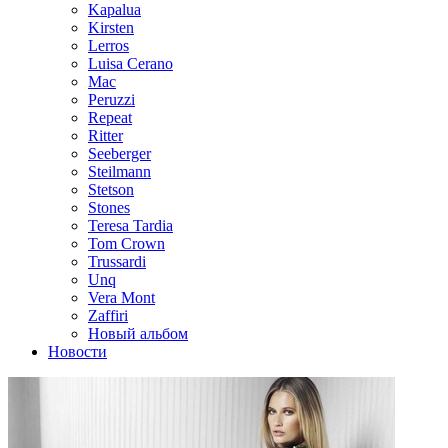
Kapalua
Kirsten
Lerros
Luisa Cerano
Mac
Peruzzi
Repeat
Ritter
Seeberger
Steilmann
Stetson
Stones
Teresa Tardia
Tom Crown
Trussardi
Unq
Vera Mont
Zaffiri
Новый альбом
Новости