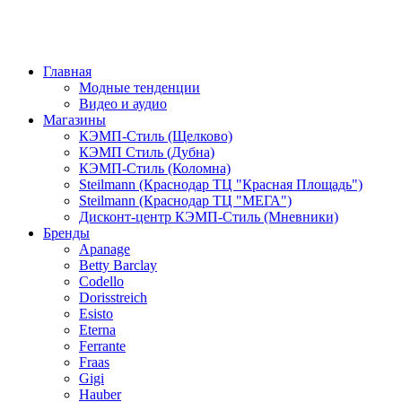
Главная
Модные тенденции
Видео и аудио
Магазины
КЭМП-Стиль (Щелково)
КЭМП Стиль (Дубна)
КЭМП-Стиль (Коломна)
Steilmann (Краснодар ТЦ "Красная Площадь")
Steilmann (Краснодар ТЦ "МЕГА")
Дисконт-центр КЭМП-Стиль (Мневники)
Бренды
Apanage
Betty Barclay
Codello
Dorisstreich
Esisto
Eterna
Ferrante
Fraas
Gigi
Hauber