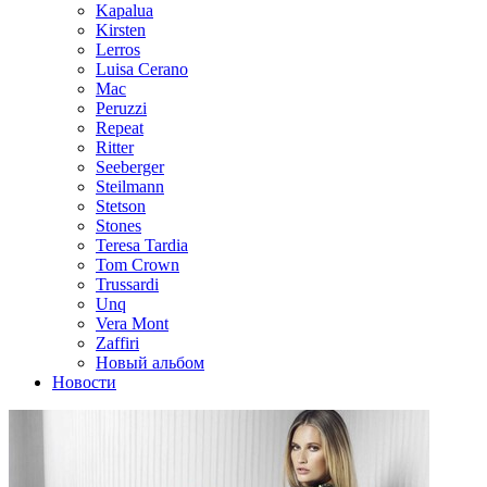
Kapalua
Kirsten
Lerros
Luisa Cerano
Mac
Peruzzi
Repeat
Ritter
Seeberger
Steilmann
Stetson
Stones
Teresa Tardia
Tom Crown
Trussardi
Unq
Vera Mont
Zaffiri
Новый альбом
Новости