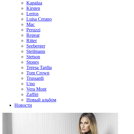
Kapalua
Kirsten
Lerros
Luisa Cerano
Mac
Peruzzi
Repeat
Ritter
Seeberger
Steilmann
Stetson
Stones
Teresa Tardia
Tom Crown
Trussardi
Unq
Vera Mont
Zaffiri
Новый альбом
Новости