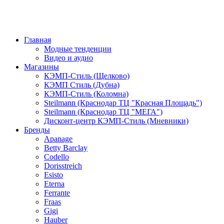
Главная
Модные тенденции
Видео и аудио
Магазины
КЭМП-Стиль (Щелково)
КЭМП Стиль (Дубна)
КЭМП-Стиль (Коломна)
Steilmann (Краснодар ТЦ "Красная Площадь")
Steilmann (Краснодар ТЦ "МЕГА")
Дисконт-центр КЭМП-Стиль (Мневники)
Бренды
Apanage
Betty Barclay
Codello
Dorisstreich
Esisto
Eterna
Ferrante
Fraas
Gigi
Hauber