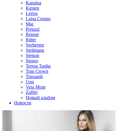
Kapalua
Kirsten
Lerros
Luisa Cerano
Mac
Peruzzi
Repeat
Ritter
Seeberger
Steilmann
Stetson
Stones
Teresa Tardia
Tom Crown
Trussardi
Unq
Vera Mont
Zaffiri
Новый альбом
Новости