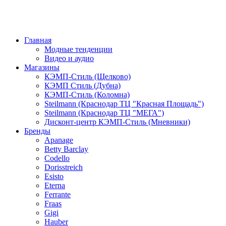
Главная
Модные тенденции
Видео и аудио
Магазины
КЭМП-Стиль (Щелково)
КЭМП Стиль (Дубна)
КЭМП-Стиль (Коломна)
Steilmann (Краснодар ТЦ "Красная Площадь")
Steilmann (Краснодар ТЦ "МЕГА")
Дисконт-центр КЭМП-Стиль (Мневники)
Бренды
Apanage
Betty Barclay
Codello
Dorisstreich
Esisto
Eterna
Ferrante
Fraas
Gigi
Hauber