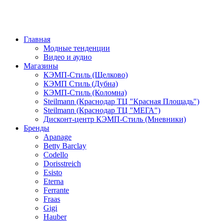
Главная
Модные тенденции
Видео и аудио
Магазины
КЭМП-Стиль (Щелково)
КЭМП Стиль (Дубна)
КЭМП-Стиль (Коломна)
Steilmann (Краснодар ТЦ "Красная Площадь")
Steilmann (Краснодар ТЦ "МЕГА")
Дисконт-центр КЭМП-Стиль (Мневники)
Бренды
Apanage
Betty Barclay
Codello
Dorisstreich
Esisto
Eterna
Ferrante
Fraas
Gigi
Hauber