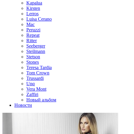
Kapalua
Kirsten
Lerros
Luisa Cerano
Mac
Peruzzi
Repeat
Ritter
Seeberger
Steilmann
Stetson
Stones
Teresa Tardia
Tom Crown
Trussardi
Unq
Vera Mont
Zaffiri
Новый альбом
Новости