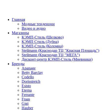
Главная
Модные тенденции
Видео и аудио
Магазины
КЭМП-Стиль (Щелково)
КЭМП Стиль (Дубна)
КЭМП-Стиль (Коломна)
Steilmann (Краснодар ТЦ "Красная Площадь")
Steilmann (Краснодар ТЦ "МЕГА")
Дисконт-центр КЭМП-Стиль (Мневники)
Бренды
Apanage
Betty Barclay
Codello
Dorisstreich
Esisto
Eterna
Ferrante
Fraas
Gigi
Hauber