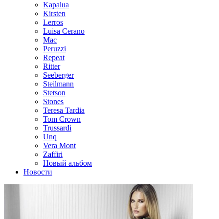
Kapalua
Kirsten
Lerros
Luisa Cerano
Mac
Peruzzi
Repeat
Ritter
Seeberger
Steilmann
Stetson
Stones
Teresa Tardia
Tom Crown
Trussardi
Unq
Vera Mont
Zaffiri
Новый альбом
Новости