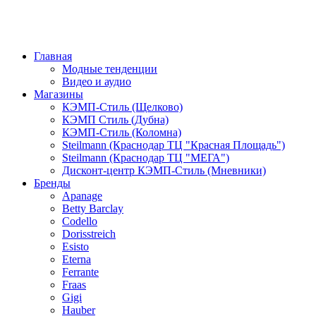
Главная
Модные тенденции
Видео и аудио
Магазины
КЭМП-Стиль (Щелково)
КЭМП Стиль (Дубна)
КЭМП-Стиль (Коломна)
Steilmann (Краснодар ТЦ "Красная Площадь")
Steilmann (Краснодар ТЦ "МЕГА")
Дисконт-центр КЭМП-Стиль (Мневники)
Бренды
Apanage
Betty Barclay
Codello
Dorisstreich
Esisto
Eterna
Ferrante
Fraas
Gigi
Hauber