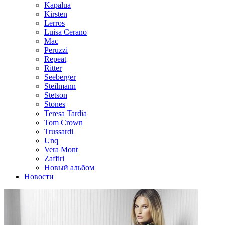
Kapalua
Kirsten
Lerros
Luisa Cerano
Mac
Peruzzi
Repeat
Ritter
Seeberger
Steilmann
Stetson
Stones
Teresa Tardia
Tom Crown
Trussardi
Unq
Vera Mont
Zaffiri
Новый альбом
Новости