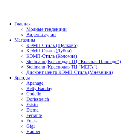
Главная
Модные тенденции
Видео и аудио
Магазины
КЭМП-Стиль (Щелково)
КЭМП Стиль (Дубна)
КЭМП-Стиль (Коломна)
Steilmann (Краснодар ТЦ "Красная Площадь")
Steilmann (Краснодар ТЦ "МЕГА")
Дисконт-центр КЭМП-Стиль (Мневники)
Бренды
Apanage
Betty Barclay
Codello
Dorisstreich
Esisto
Eterna
Ferrante
Fraas
Gigi
Hauber