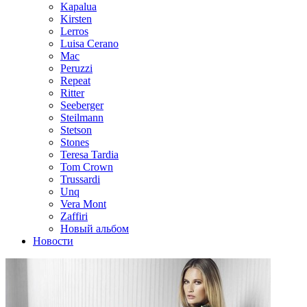
Kapalua
Kirsten
Lerros
Luisa Cerano
Mac
Peruzzi
Repeat
Ritter
Seeberger
Steilmann
Stetson
Stones
Teresa Tardia
Tom Crown
Trussardi
Unq
Vera Mont
Zaffiri
Новый альбом
Новости