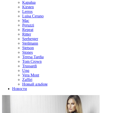
Kapalua
Kirsten
Lerros
Luisa Cerano
Mac
Peruzzi
Repeat
Ritter
Seeberger
Steilmann
Stetson
Stones
Teresa Tardia
Tom Crown
Trussardi
Unq
Vera Mont
Zaffiri
Новый альбом
Новости