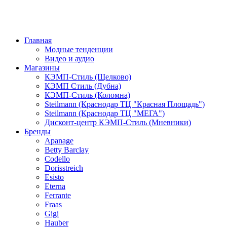
Главная
Модные тенденции
Видео и аудио
Магазины
КЭМП-Стиль (Щелково)
КЭМП Стиль (Дубна)
КЭМП-Стиль (Коломна)
Steilmann (Краснодар ТЦ "Красная Площадь")
Steilmann (Краснодар ТЦ "МЕГА")
Дисконт-центр КЭМП-Стиль (Мневники)
Бренды
Apanage
Betty Barclay
Codello
Dorisstreich
Esisto
Eterna
Ferrante
Fraas
Gigi
Hauber