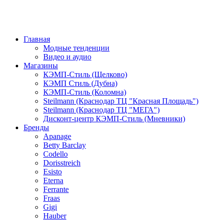
Главная
Модные тенденции
Видео и аудио
Магазины
КЭМП-Стиль (Щелково)
КЭМП Стиль (Дубна)
КЭМП-Стиль (Коломна)
Steilmann (Краснодар ТЦ "Красная Площадь")
Steilmann (Краснодар ТЦ "МЕГА")
Дисконт-центр КЭМП-Стиль (Мневники)
Бренды
Apanage
Betty Barclay
Codello
Dorisstreich
Esisto
Eterna
Ferrante
Fraas
Gigi
Hauber