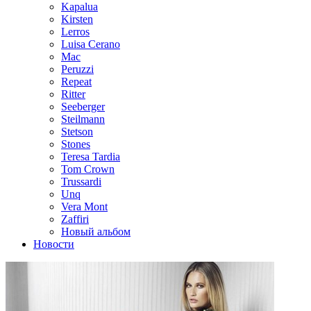
Kapalua
Kirsten
Lerros
Luisa Cerano
Mac
Peruzzi
Repeat
Ritter
Seeberger
Steilmann
Stetson
Stones
Teresa Tardia
Tom Crown
Trussardi
Unq
Vera Mont
Zaffiri
Новый альбом
Новости