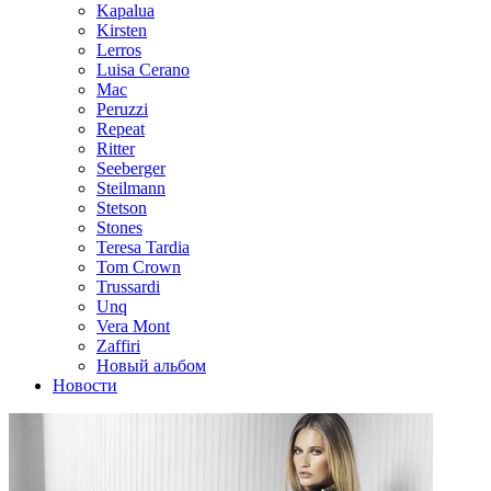
Kapalua
Kirsten
Lerros
Luisa Cerano
Mac
Peruzzi
Repeat
Ritter
Seeberger
Steilmann
Stetson
Stones
Teresa Tardia
Tom Crown
Trussardi
Unq
Vera Mont
Zaffiri
Новый альбом
Новости