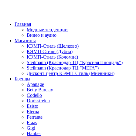
Главная
Модные тенденции
Видео и аудио
Магазины
КЭМП-Стиль (Щелково)
КЭМП Стиль (Дубна)
КЭМП-Стиль (Коломна)
Steilmann (Краснодар ТЦ "Красная Площадь")
Steilmann (Краснодар ТЦ "МЕГА")
Дисконт-центр КЭМП-Стиль (Мневники)
Бренды
Apanage
Betty Barclay
Codello
Dorisstreich
Esisto
Eterna
Ferrante
Fraas
Gigi
Hauber