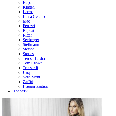
Kapalua
Kirsten
Lerros
Luisa Cerano
Mac
Peruzzi
Repeat
Ritter
Seeberger
Steilmann
Stetson
Stones
Teresa Tardia
Tom Crown
Trussardi
Unq
Vera Mont
Zaffiri
Новый альбом
Новости