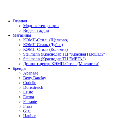
Главная
Модные тенденции
Видео и аудио
Магазины
КЭМП-Стиль (Щелково)
КЭМП Стиль (Дубна)
КЭМП-Стиль (Коломна)
Steilmann (Краснодар ТЦ "Красная Площадь")
Steilmann (Краснодар ТЦ "МЕГА")
Дисконт-центр КЭМП-Стиль (Мневники)
Бренды
Apanage
Betty Barclay
Codello
Dorisstreich
Esisto
Eterna
Ferrante
Fraas
Gigi
Hauber