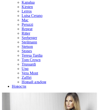
Kapalua
Kirsten
Lerros
Luisa Cerano
Mac
Peruzzi
Repeat
Ritter
Seeberger
Steilmann
Stetson
Stones
Teresa Tardia
Tom Crown
Trussardi
Unq
Vera Mont
Zaffiri
Новый альбом
Новости