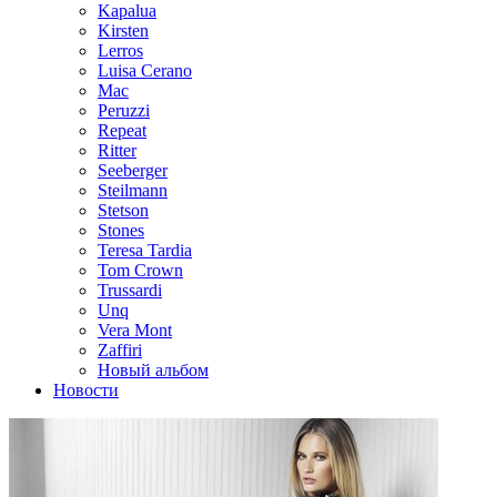
Kapalua
Kirsten
Lerros
Luisa Cerano
Mac
Peruzzi
Repeat
Ritter
Seeberger
Steilmann
Stetson
Stones
Teresa Tardia
Tom Crown
Trussardi
Unq
Vera Mont
Zaffiri
Новый альбом
Новости