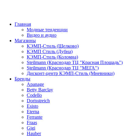
Главная
Модные тенденции
Видео и аудио
Магазины
КЭМП-Стиль (Щелково)
КЭМП Стиль (Дубна)
КЭМП-Стиль (Коломна)
Steilmann (Краснодар ТЦ "Красная Площадь")
Steilmann (Краснодар ТЦ "МЕГА")
Дисконт-центр КЭМП-Стиль (Мневники)
Бренды
Apanage
Betty Barclay
Codello
Dorisstreich
Esisto
Eterna
Ferrante
Fraas
Gigi
Hauber