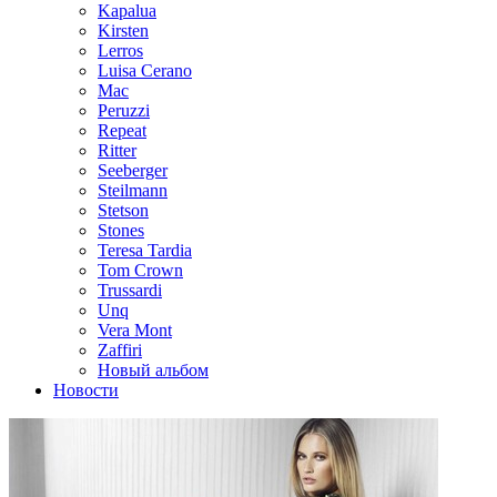
Kapalua
Kirsten
Lerros
Luisa Cerano
Mac
Peruzzi
Repeat
Ritter
Seeberger
Steilmann
Stetson
Stones
Teresa Tardia
Tom Crown
Trussardi
Unq
Vera Mont
Zaffiri
Новый альбом
Новости