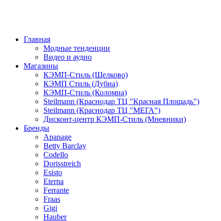
Главная
Модные тенденции
Видео и аудио
Магазины
КЭМП-Стиль (Щелково)
КЭМП Стиль (Дубна)
КЭМП-Стиль (Коломна)
Steilmann (Краснодар ТЦ "Красная Площадь")
Steilmann (Краснодар ТЦ "МЕГА")
Дисконт-центр КЭМП-Стиль (Мневники)
Бренды
Apanage
Betty Barclay
Codello
Dorisstreich
Esisto
Eterna
Ferrante
Fraas
Gigi
Hauber