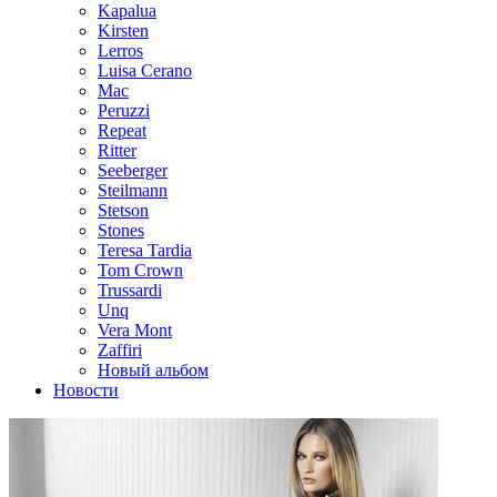
Kapalua
Kirsten
Lerros
Luisa Cerano
Mac
Peruzzi
Repeat
Ritter
Seeberger
Steilmann
Stetson
Stones
Teresa Tardia
Tom Crown
Trussardi
Unq
Vera Mont
Zaffiri
Новый альбом
Новости