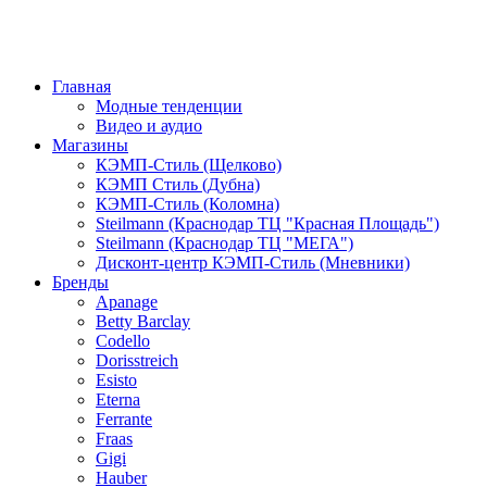
Главная
Модные тенденции
Видео и аудио
Магазины
КЭМП-Стиль (Щелково)
КЭМП Стиль (Дубна)
КЭМП-Стиль (Коломна)
Steilmann (Краснодар ТЦ "Красная Площадь")
Steilmann (Краснодар ТЦ "МЕГА")
Дисконт-центр КЭМП-Стиль (Мневники)
Бренды
Apanage
Betty Barclay
Codello
Dorisstreich
Esisto
Eterna
Ferrante
Fraas
Gigi
Hauber