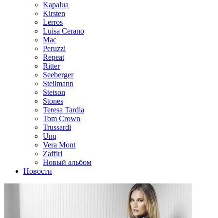
Kapalua
Kirsten
Lerros
Luisa Cerano
Mac
Peruzzi
Repeat
Ritter
Seeberger
Steilmann
Stetson
Stones
Teresa Tardia
Tom Crown
Trussardi
Unq
Vera Mont
Zaffiri
Новый альбом
Новости