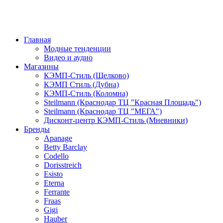
Главная
Модные тенденции
Видео и аудио
Магазины
КЭМП-Стиль (Щелково)
КЭМП Стиль (Дубна)
КЭМП-Стиль (Коломна)
Steilmann (Краснодар ТЦ "Красная Площадь")
Steilmann (Краснодар ТЦ "МЕГА")
Дисконт-центр КЭМП-Стиль (Мневники)
Бренды
Apanage
Betty Barclay
Codello
Dorisstreich
Esisto
Eterna
Ferrante
Fraas
Gigi
Hauber