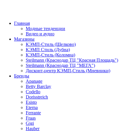
Главная
Модные тенденции
Видео и аудио
Магазины
КЭМП-Стиль (Щелково)
КЭМП Стиль (Дубна)
КЭМП-Стиль (Коломна)
Steilmann (Краснодар ТЦ "Красная Площадь")
Steilmann (Краснодар ТЦ "МЕГА")
Дисконт-центр КЭМП-Стиль (Мневники)
Бренды
Apanage
Betty Barclay
Codello
Dorisstreich
Esisto
Eterna
Ferrante
Fraas
Gigi
Hauber