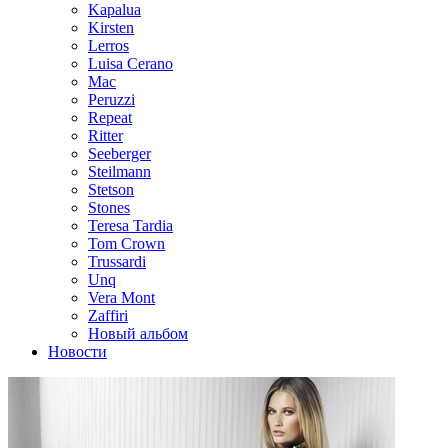
Kapalua
Kirsten
Lerros
Luisa Cerano
Mac
Peruzzi
Repeat
Ritter
Seeberger
Steilmann
Stetson
Stones
Teresa Tardia
Tom Crown
Trussardi
Unq
Vera Mont
Zaffiri
Новый альбом
Новости