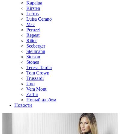
Kapalua
Kirsten
Lerros
Luisa Cerano
Mac
Peruzzi
Repeat
Ritter
Seeberger
Steilmann
Stetson
Stones
Teresa Tardia
Tom Crown
Trussardi
Unq
Vera Mont
Zaffiri
Новый альбом
Новости