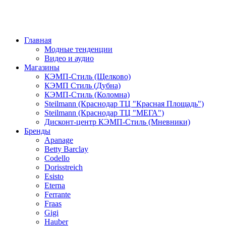
Главная
Модные тенденции
Видео и аудио
Магазины
КЭМП-Стиль (Щелково)
КЭМП Стиль (Дубна)
КЭМП-Стиль (Коломна)
Steilmann (Краснодар ТЦ "Красная Площадь")
Steilmann (Краснодар ТЦ "МЕГА")
Дисконт-центр КЭМП-Стиль (Мневники)
Бренды
Apanage
Betty Barclay
Codello
Dorisstreich
Esisto
Eterna
Ferrante
Fraas
Gigi
Hauber