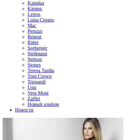
Kapalua
Kirsten
Lerros
Luisa Cerano
Mac
Peruzzi
Repeat
Ritter
Seeberger
Steilmann
Stetson
Stones
Teresa Tardia
Tom Crown
Trussardi
Unq
Vera Mont
Zaffiri
Новый альбом
Новости