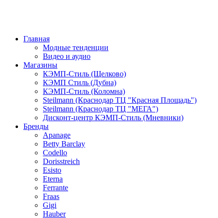
Главная
Модные тенденции
Видео и аудио
Магазины
КЭМП-Стиль (Щелково)
КЭМП Стиль (Дубна)
КЭМП-Стиль (Коломна)
Steilmann (Краснодар ТЦ "Красная Площадь")
Steilmann (Краснодар ТЦ "МЕГА")
Дисконт-центр КЭМП-Стиль (Мневники)
Бренды
Apanage
Betty Barclay
Codello
Dorisstreich
Esisto
Eterna
Ferrante
Fraas
Gigi
Hauber