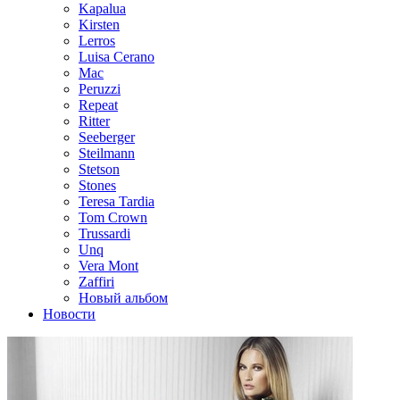
Kapalua
Kirsten
Lerros
Luisa Cerano
Mac
Peruzzi
Repeat
Ritter
Seeberger
Steilmann
Stetson
Stones
Teresa Tardia
Tom Crown
Trussardi
Unq
Vera Mont
Zaffiri
Новый альбом
Новости