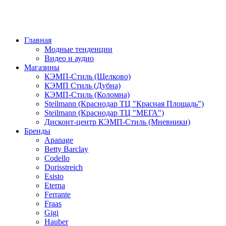
Главная
Модные тенденции
Видео и аудио
Магазины
КЭМП-Стиль (Щелково)
КЭМП Стиль (Дубна)
КЭМП-Стиль (Коломна)
Steilmann (Краснодар ТЦ "Красная Площадь")
Steilmann (Краснодар ТЦ "МЕГА")
Дисконт-центр КЭМП-Стиль (Мневники)
Бренды
Apanage
Betty Barclay
Codello
Dorisstreich
Esisto
Eterna
Ferrante
Fraas
Gigi
Hauber