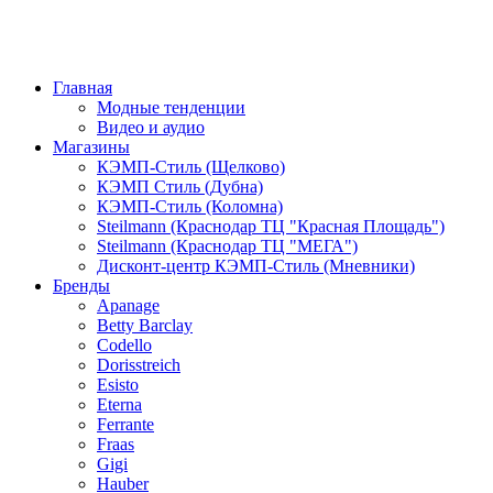
Главная
Модные тенденции
Видео и аудио
Магазины
КЭМП-Стиль (Щелково)
КЭМП Стиль (Дубна)
КЭМП-Стиль (Коломна)
Steilmann (Краснодар ТЦ "Красная Площадь")
Steilmann (Краснодар ТЦ "МЕГА")
Дисконт-центр КЭМП-Стиль (Мневники)
Бренды
Apanage
Betty Barclay
Codello
Dorisstreich
Esisto
Eterna
Ferrante
Fraas
Gigi
Hauber