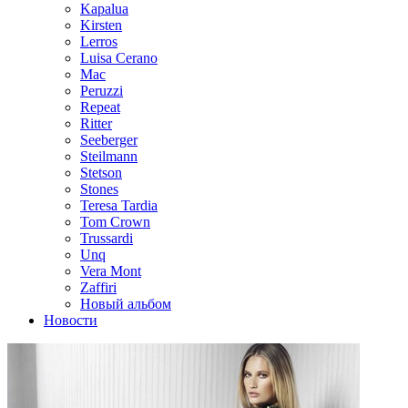
Kapalua
Kirsten
Lerros
Luisa Cerano
Mac
Peruzzi
Repeat
Ritter
Seeberger
Steilmann
Stetson
Stones
Teresa Tardia
Tom Crown
Trussardi
Unq
Vera Mont
Zaffiri
Новый альбом
Новости