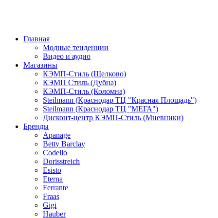
Главная
Модные тенденции
Видео и аудио
Магазины
КЭМП-Стиль (Щелково)
КЭМП Стиль (Дубна)
КЭМП-Стиль (Коломна)
Steilmann (Краснодар ТЦ "Красная Площадь")
Steilmann (Краснодар ТЦ "МЕГА")
Дисконт-центр КЭМП-Стиль (Мневники)
Бренды
Apanage
Betty Barclay
Codello
Dorisstreich
Esisto
Eterna
Ferrante
Fraas
Gigi
Hauber