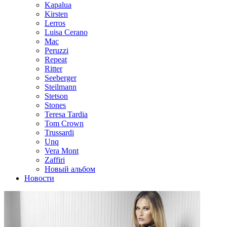
Kapalua
Kirsten
Lerros
Luisa Cerano
Mac
Peruzzi
Repeat
Ritter
Seeberger
Steilmann
Stetson
Stones
Teresa Tardia
Tom Crown
Trussardi
Unq
Vera Mont
Zaffiri
Новый альбом
Новости