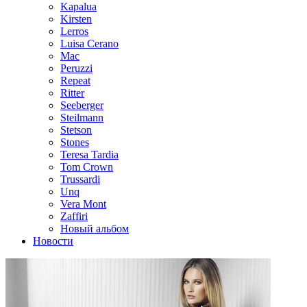
Kapalua
Kirsten
Lerros
Luisa Cerano
Mac
Peruzzi
Repeat
Ritter
Seeberger
Steilmann
Stetson
Stones
Teresa Tardia
Tom Crown
Trussardi
Unq
Vera Mont
Zaffiri
Новый альбом
Новости