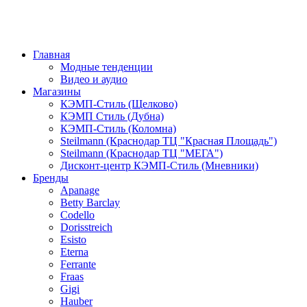
Главная
Модные тенденции
Видео и аудио
Магазины
КЭМП-Стиль (Щелково)
КЭМП Стиль (Дубна)
КЭМП-Стиль (Коломна)
Steilmann (Краснодар ТЦ "Красная Площадь")
Steilmann (Краснодар ТЦ "МЕГА")
Дисконт-центр КЭМП-Стиль (Мневники)
Бренды
Apanage
Betty Barclay
Codello
Dorisstreich
Esisto
Eterna
Ferrante
Fraas
Gigi
Hauber