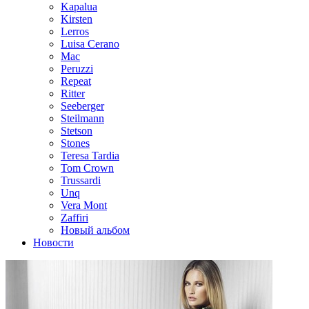
Kapalua
Kirsten
Lerros
Luisa Cerano
Mac
Peruzzi
Repeat
Ritter
Seeberger
Steilmann
Stetson
Stones
Teresa Tardia
Tom Crown
Trussardi
Unq
Vera Mont
Zaffiri
Новый альбом
Новости