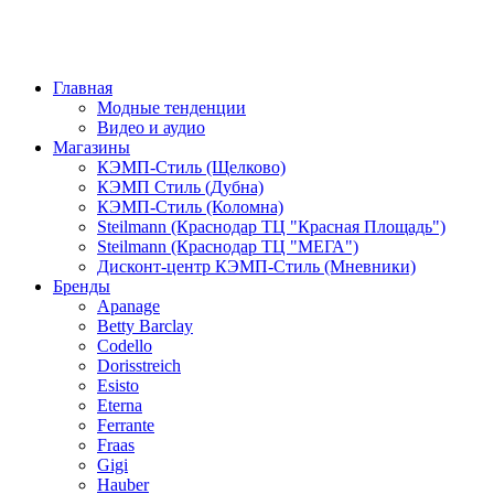
Главная
Модные тенденции
Видео и аудио
Магазины
КЭМП-Стиль (Щелково)
КЭМП Стиль (Дубна)
КЭМП-Стиль (Коломна)
Steilmann (Краснодар ТЦ "Красная Площадь")
Steilmann (Краснодар ТЦ "МЕГА")
Дисконт-центр КЭМП-Стиль (Мневники)
Бренды
Apanage
Betty Barclay
Codello
Dorisstreich
Esisto
Eterna
Ferrante
Fraas
Gigi
Hauber