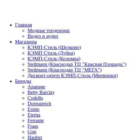
Главная
Модные тенденции
Видео и аудио
Магазины
КЭМП-Стиль (Щелково)
КЭМП Стиль (Дубна)
КЭМП-Стиль (Коломна)
Steilmann (Краснодар ТЦ "Красная Площадь")
Steilmann (Краснодар ТЦ "МЕГА")
Дисконт-центр КЭМП-Стиль (Мневники)
Бренды
Apanage
Betty Barclay
Codello
Dorisstreich
Esisto
Eterna
Ferrante
Fraas
Gigi
Hauber