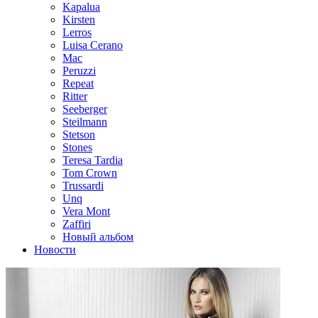
Kapalua
Kirsten
Lerros
Luisa Cerano
Mac
Peruzzi
Repeat
Ritter
Seeberger
Steilmann
Stetson
Stones
Teresa Tardia
Tom Crown
Trussardi
Unq
Vera Mont
Zaffiri
Новый альбом
Новости